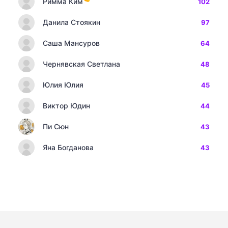
Римма Ким
102
Данила Стоякин
97
Саша Мансуров
64
Чернявская Светлана
48
Юлия Юлия
45
Виктор Юдин
44
Пи Сюн
43
Яна Богданова
43