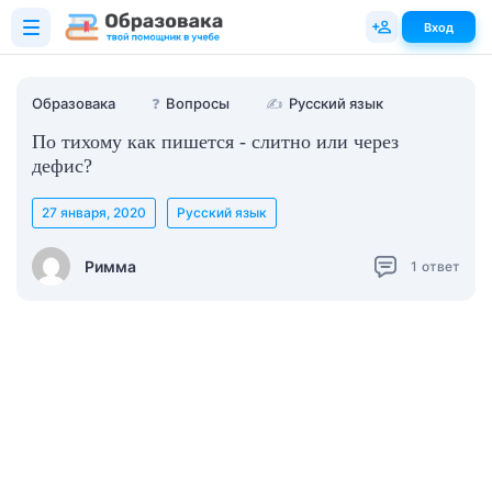
Вход
Образовака
❓
Вопросы
✍
Русский язык
По тихому как пишется - слитно или через
дефис?
27 января, 2020
Русский язык
Римма
1
ответ