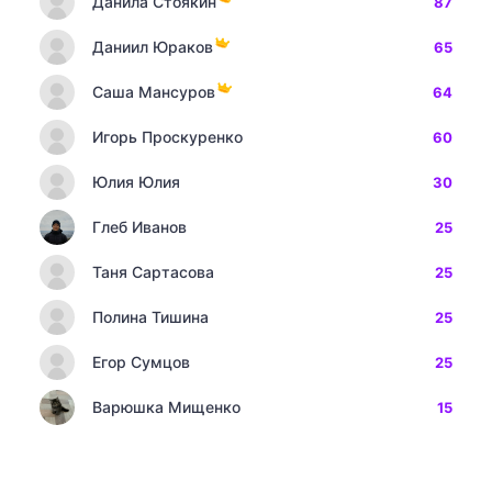
Данила Стоякин
87
Даниил Юраков
65
Саша Мансуров
64
Игорь Проскуренко
60
Юлия Юлия
30
Глеб Иванов
25
Таня Сартасова
25
Полина Тишина
25
Егор Сумцов
25
Варюшка Мищенко
15