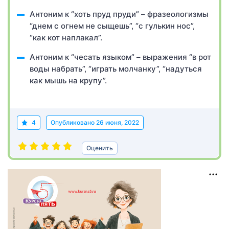
Антоним к “хоть пруд пруди” – фразеологизмы
“днем с огнем не сыщешь”, “с гулькин нос”,
“как кот наплакал”.
Антоним к “чесать языком” – выражения “в рот
воды набрать”, “играть молчанку”, “надуться
как мышь на крупу”.
4
Опубликовано
26 июня, 2022
Оценить