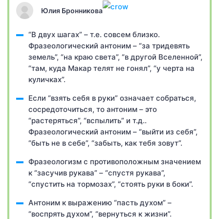
Юлия Бронникова
“В двух шагах” – т.е. совсем близко.
Фразеологический антоним – “за тридевять
земель”, “на краю света”, “в другой Вселенной”,
“там, куда Макар телят не гонял”, “у черта на
куличках”.
Если “взять себя в руки” означает собраться,
сосредоточиться, то антоним – это
“растеряться”, “вспылить” и т.д..
Фразеологический антоним – “выйти из себя”,
“быть не в себе”, “забыть, как тебя зовут”.
Фразеологизм с противоположным значением
к “засучив рукава” – “спустя рукава”,
“спустить на тормозах”, “стоять руки в боки”.
Антоним к выражению “пасть духом” –
“воспрять духом”, “вернуться к жизни”.