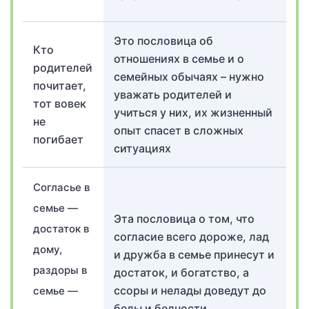
Это пословица об
Кто
отношениях в семье и о
родителей
семейных обычаях – нужно
почитает,
уважать родителей и
тот вовек
учиться у них, их жизненный
не
опыт спасет в сложных
погибает
ситуациях
Согласье в
семье —
Эта пословица о том, что
достаток в
согласие всего дороже, лад
дому,
и дружба в семье принесут и
раздоры в
достаток, и богатство, а
ссоры и нелады доведут до
семье —
беды и бедности