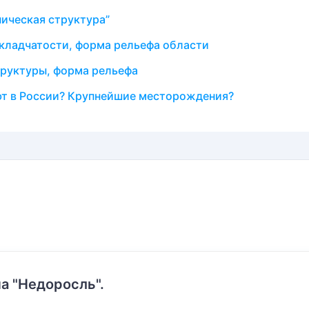
ническая структура”
кладчатости, форма рельефа области
труктуры, форма рельефа
т в России? Крупнейшие месторождения?
а "Недоросль".