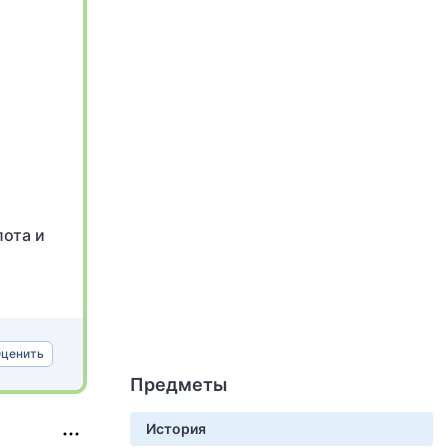
лота и
ценить
Предметы
История