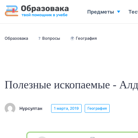
Предметы
Тес
Образовака
❓
Вопросы
🌍
География
Полезные ископаемые - Ал
Нурсултан
1 марта, 2019
География