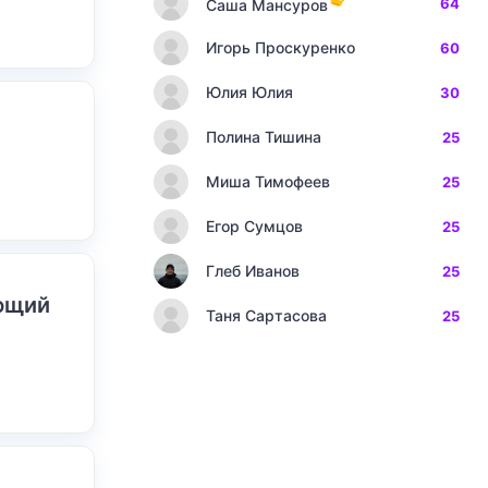
64
Саша Мансуров
Игорь Проскуренко
60
Юлия Юлия
30
Полина Тишина
25
Миша Тимофеев
25
Егор Сумцов
25
Глеб Иванов
25
ающий
Таня Сартасова
25