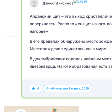
Даниил Анисимов
Алданский щит – это выход кристаллич
поверхность. Расположен щит на юго-в
нагорьем.
В его пределах обнаружено месторожден
Месторождение единственное в мире.
В докембрийских породах найдены мест
пьезокварца. На юге образования есть з
4
Опубликовано
2 марта, 2019