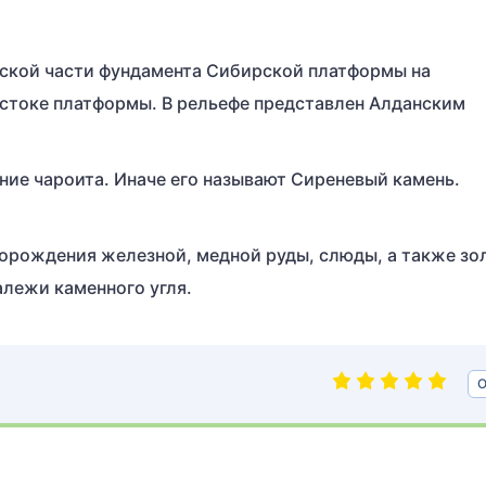
еской части фундамента Сибирской платформы на
остоке платформы. В рельефе представлен Алданским
ие чароита. Иначе его называют Сиреневый камень.
орождения железной, медной руды, слюды, а также зо
алежи каменного угля.
О