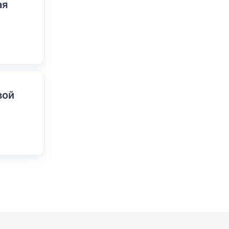
ая
вой