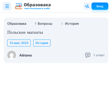
Вход
Образовака
❓
Вопросы
🏺
История
Польские магнаты
14 мая, 2023
История
Айлана
1
ответ