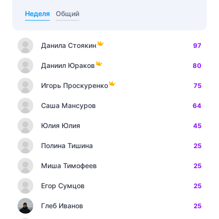
Неделя
Общий
Данила Стоякин
97
Даниил Юраков
80
Игорь Проскуренко
75
Саша Мансуров
64
Юлия Юлия
45
Полина Тишина
25
Миша Тимофеев
25
Егор Сумцов
25
Глеб Иванов
25