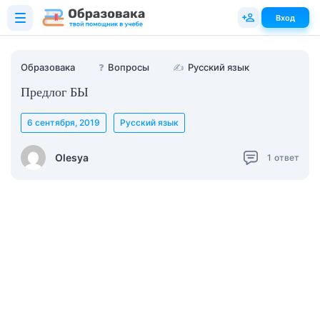
Вход
Образовака
❓
Вопросы
✍
Русский язык
Предлог БЫ
6 сентября, 2019
Русский язык
Olesya
1
ответ