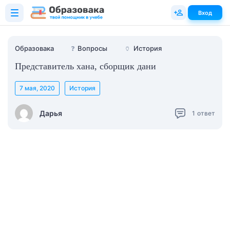
Вход
Образовака
❓
Вопросы
🏺
История
Представитель хана, сборщик дани
7 мая, 2020
История
Дарья
1
ответ