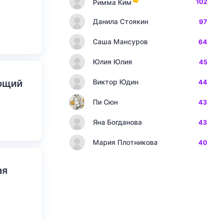
102
Римма Ким
Данила Стоякин
97
Саша Мансуров
64
Юлия Юлия
45
ающий
Виктор Юдин
44
Пи Сюн
43
Яна Богданова
43
Мария Плотникова
40
ая