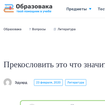
Предметы
Тес
Образовака
❓
Вопросы
📗
Литература
Прекословить это что значи
Эдуард
23 февраля, 2020
Литература