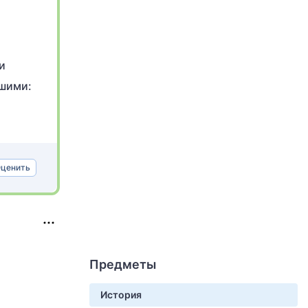
и
ршими:
ценить
Предметы
История