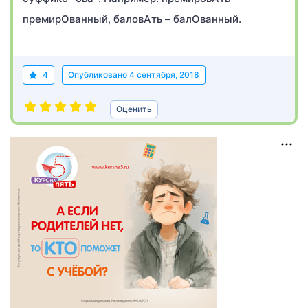
премирОванный, баловАть – балОванный.
4
Опубликовано
4 сентября, 2018
Оценить