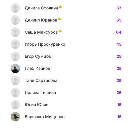
Данила Стоякин
87
Даниил Юраков
65
Саша Мансуров
64
Игорь Проскуренко
45
Егор Сумцов
25
Глеб Иванов
25
Таня Сартасова
25
Полина Тишина
25
Юлия Юлия
15
Варюшка Мищенко
15