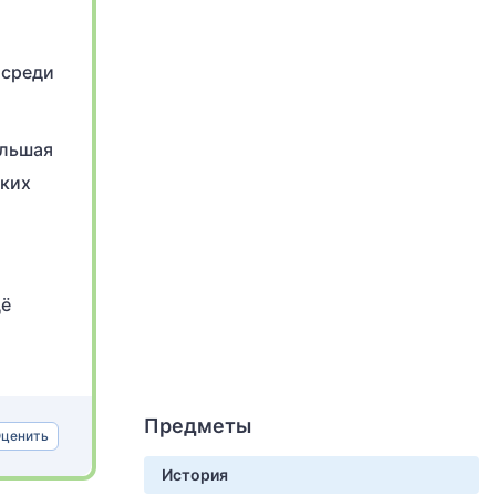
 среди
ольшая
лких
щё
Предметы
ценить
История