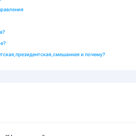
правления
а?
ое?
нтская,президентская,смешанная и почему?