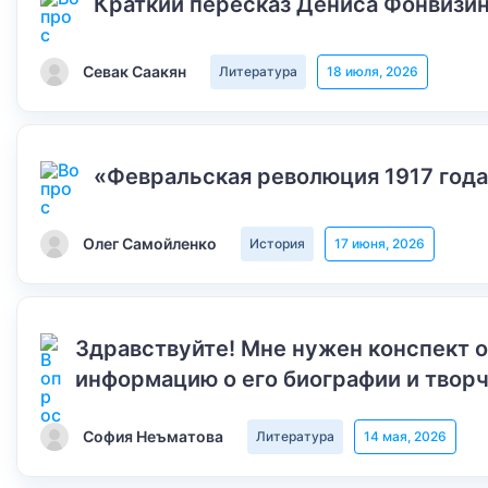
Краткий пересказ Дениса Фонвизин
Севак Саакян
Литература
18 июля, 2026
«Февральская революция 1917 года
Олег Самойленко
История
17 июня, 2026
Здравствуйте! Мне нужен конспект 
информацию о его биографии и творч
София Неъматова
Литература
14 мая, 2026