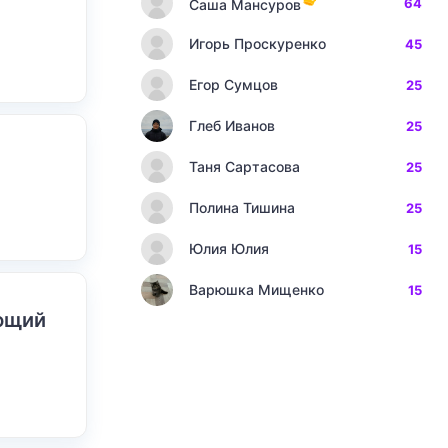
64
Саша Мансуров
Игорь Проскуренко
45
Егор Сумцов
25
Глеб Иванов
25
Таня Сартасова
25
Полина Тишина
25
Юлия Юлия
15
Варюшка Мищенко
15
ающий