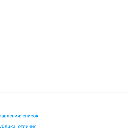
равления: список
ублика: отличия