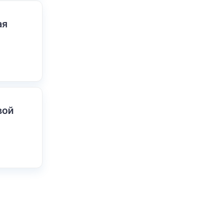
ая
вой