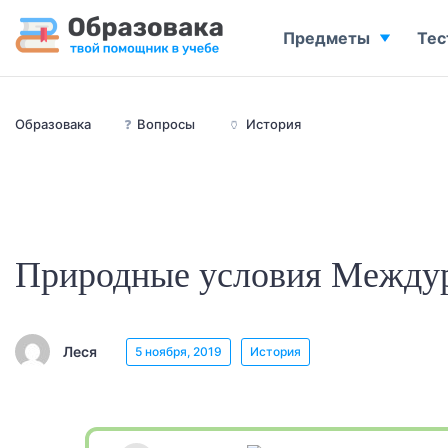
Предметы
Тес
Образовака
❓
Вопросы
🏺
История
Природные условия Между
Леся
5 ноября, 2019
История