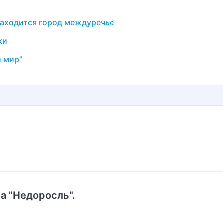
находится город междуречье
ки
й мир”
а "Недоросль".