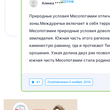
Алинка ***
Природные условия Месопотамии отлича
зоны.Междуречье включает в себя терри
Месопотамии природные условия довольн
земледелия. Южная часть этого региона
каменистую равнину, где и протекают Т
орошения. Узкая долина двух рек позво
южная часть Месопотамии стала родино
4.1
Опубликовано
5 ноября, 2019