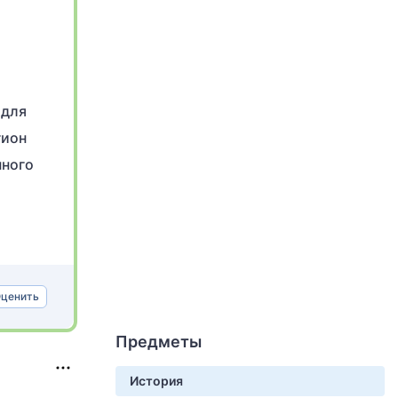
 для
гион
нного
ценить
Предметы
История