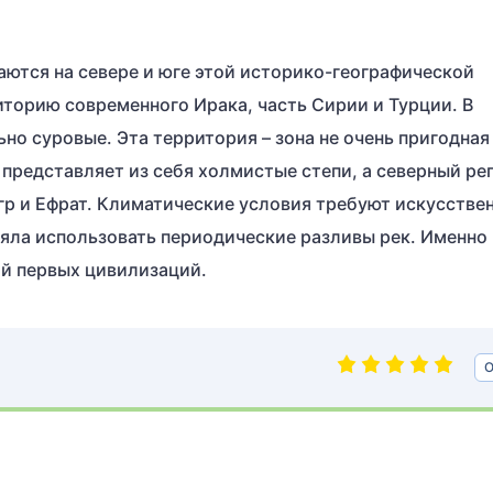
ются на севере и юге этой историко-географической
торию современного Ирака, часть Сирии и Турции. В
о суровые. Эта территория – зона не очень пригодная
 представляет из себя холмистые степи, а северный ре
игр и Ефрат. Климатические условия требуют искусстве
ляла использовать периодические разливы рек. Именно
й первых цивилизаций.
О