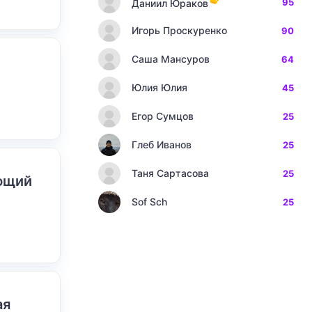
95
Даниил Юраков
Игорь Проскуренко
90
Саша Мансуров
64
Юлия Юлия
45
Егор Сумцов
25
Глеб Иванов
25
Таня Сартасова
25
ающий
Sof Sch
25
ая