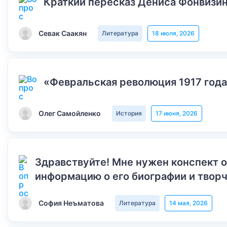
Краткий пересказ Дениса Фонвизин
Севак Саакян
Литература
18 июля, 2026
«Февральская революция 1917 года
Олег Самойленко
История
17 июня, 2026
Здравствуйте! Мне нужен конспект 
информацию о его биографии и творч
София Неъматова
Литература
14 мая, 2026