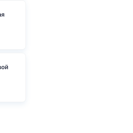
ая
вой