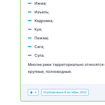
Ижма;
Изъель;
Кедровка;
Куя;
Пижма;
Сага;
Сула.
Многие реки территориально относятся 
крупные, полноводные.
4
Опубликовано
8 октября, 2022