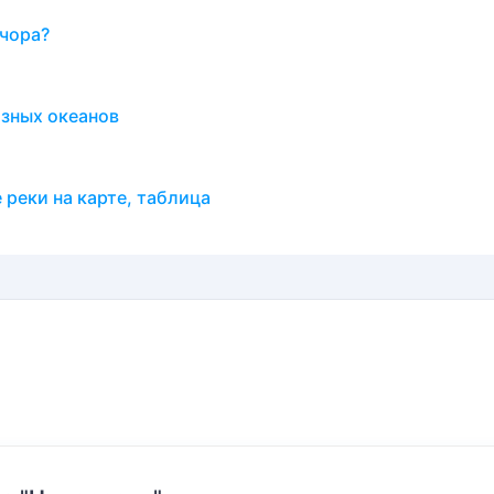
ечора?
азных океанов
 реки на карте, таблица