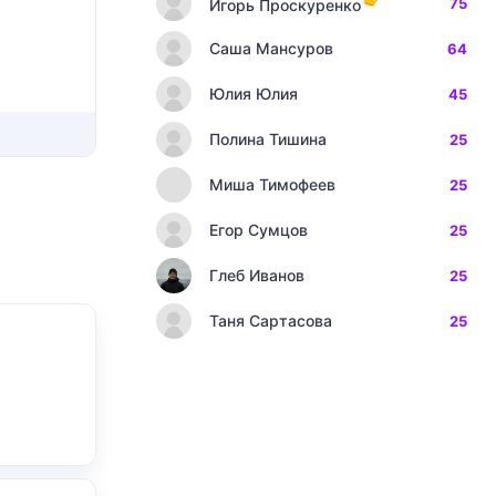
75
Игорь Проскуренко
Саша Мансуров
64
Юлия Юлия
45
Полина Тишина
25
Миша Тимофеев
25
Егор Сумцов
25
Глеб Иванов
25
Таня Сартасова
25