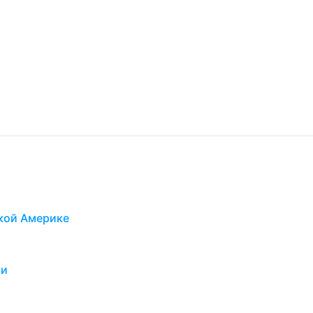
ской Америке
ии