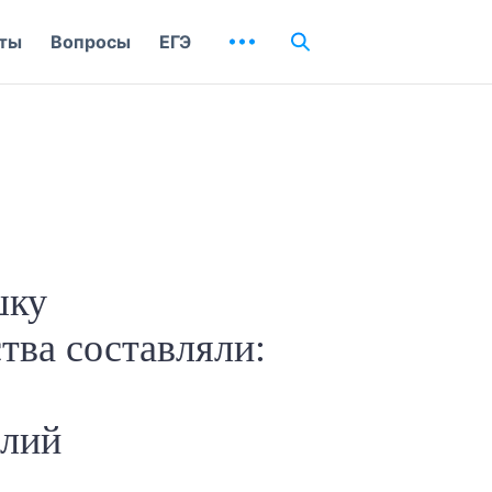
ты
Вопросы
ЕГЭ
шку
ства составляли:
олий