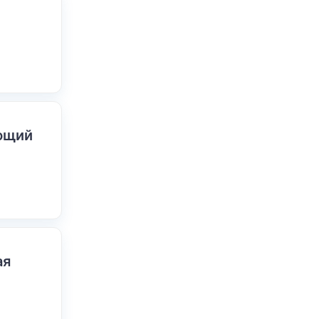
ающий
ая