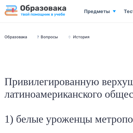
Предметы
Тес
Образовака
❓
Вопросы
🏺
История
Привилегированную верху
латиноамериканского обще
1) белые уроженцы метроп