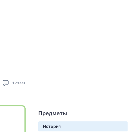
1
ответ
Предметы
История