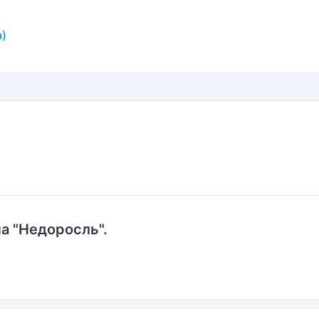
а)
а "Недоросль".