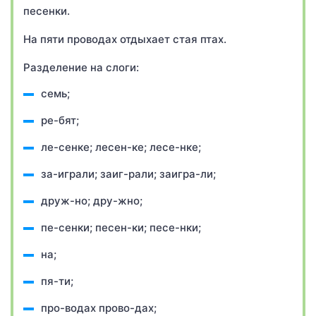
песенки.
На пяти проводах отдыхает стая птах.
Разделение на слоги:
семь;
ре-бят;
ле-сенке; лесен-ке; лесе-нке;
за-играли; заиг-рали; заигра-ли;
друж-но; дру-жно;
пе-сенки; песен-ки; песе-нки;
на;
пя-ти;
про-водах прово-дах;