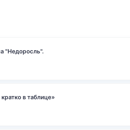
а "Недоросль".
 кратко в таблице»