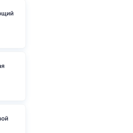
ающий
ая
вой