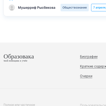
Мушерреф Рысбекова
Обществознание
7 апреля
Образовака
Биографии
твой помощник в учебе
Краткие содер
Очерки
Полное или частичное
Пользовательск