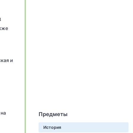
В
кже
кая и
 на
Предметы
История