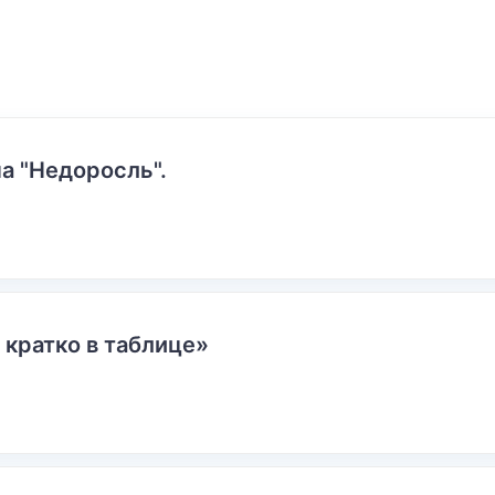
а "Недоросль".
 кратко в таблице»