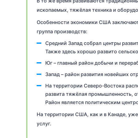
В то же время развиваются традиционны
ископаемых, тяжёлая техника и оборудов
Особенности экономики США заключаютс
группа производств:
Средний Запад собрал центры разви
Также здесь хорошо развито сельско
Юг – главный район добычи и перераб
Запад – район развития новейших от
На территории Северо-Востока расп
развита тяжёлая промышленность, о
Район является политическим центр
На территории США, как и в Канаде, уже
услуг.