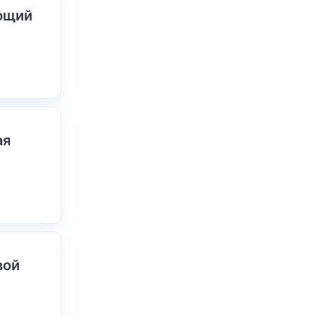
ающий
ая
вой