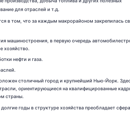
е производства, добыча топлива и других полезных
ание для отраслей и т.д.
я в том, что за каждым макрорайоном закрепилась с
тия машиностроения, в первую очередь автомобилестр
е хозяйство.
отки нефти и газа.
раслей.
оложен столичный город и крупнейший Нью-Йорк. Зде
трасли, ориентирующиеся на квалифицированные кадр
ом страны.
 долгие годы в структуре хозяйства преобладает сфер