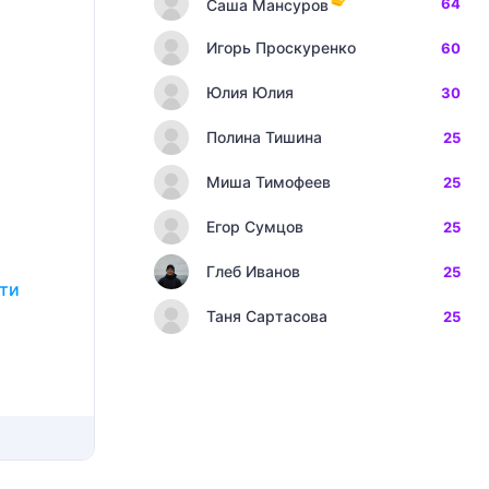
64
Саша Мансуров
Игорь Проскуренко
60
Юлия Юлия
30
Полина Тишина
25
Миша Тимофеев
25
Егор Сумцов
25
Глеб Иванов
25
сти
Таня Сартасова
25