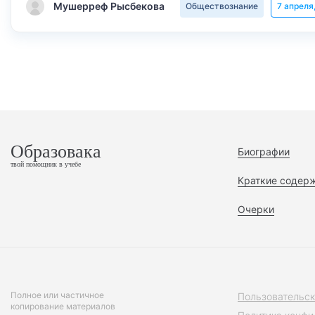
Мушерреф Рысбекова
Обществознание
7 апреля
Образовака
Биографии
твой помощник в учебе
Краткие содер
Очерки
Полное или частичное
Пользовательск
копирование материалов