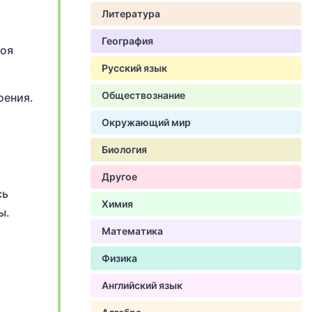
Литература
География
воя
Русский язык
Обществознание
оения.
Окружающий мир
Биология
Другое
сь
Химия
ы.
Математика
а
Физика
Английский язык