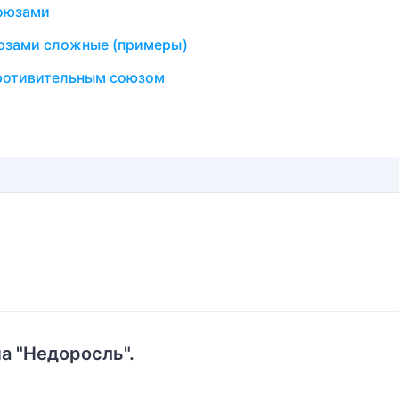
союзами
юзами сложные (примеры)
ротивительным союзом
а "Недоросль".