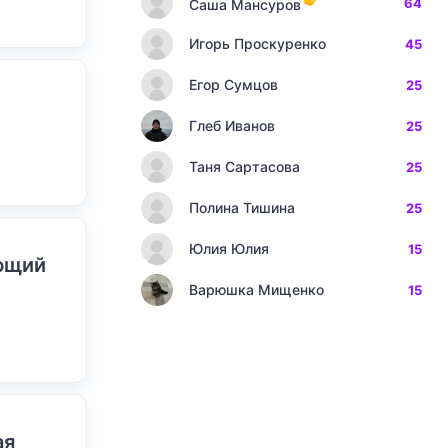
64
Саша Мансуров
Игорь Проскуренко
45
Егор Сумцов
25
Глеб Иванов
25
Таня Сартасова
25
Полина Тишина
25
Юлия Юлия
15
ающий
Варюшка Мищенко
15
ая