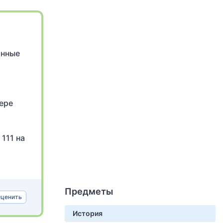
анные
вере
111 на
Предметы
ценить
История