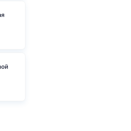
ая
вой