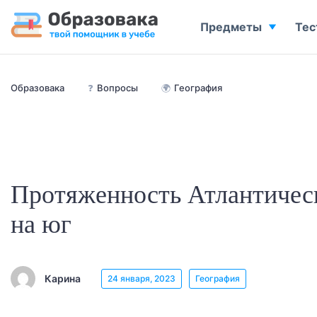
Предметы
Тес
Образовака
❓
Вопросы
🌍
География
Протяженность Атлантическ
на юг
Карина
24 января, 2023
География