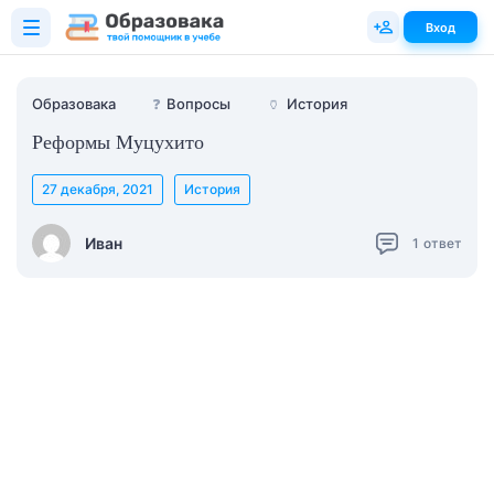
Вход
Образовака
❓
Вопросы
🏺
История
Реформы Муцухито
27 декабря, 2021
История
Иван
1
ответ