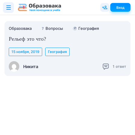
Вход
Образовака
❓
Вопросы
🌍
География
Рельеф это что?
15 ноября, 2019
География
Никита
1
ответ