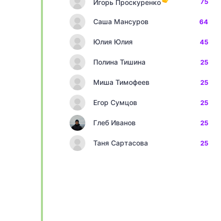
75
Игорь Проскуренко
Саша Мансуров
64
Юлия Юлия
45
Полина Тишина
25
Миша Тимофеев
25
Егор Сумцов
25
Глеб Иванов
25
Таня Сартасова
25