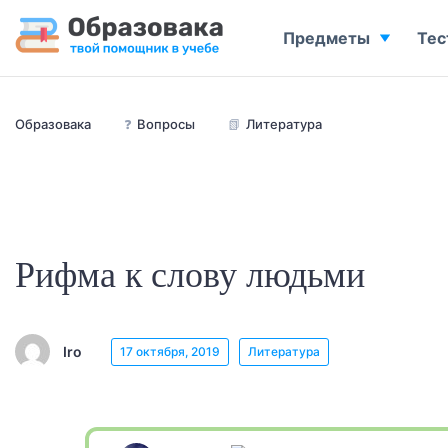
Предметы
Тес
Образовака
❓
Вопросы
📗
Литература
Рифма к слову людьми
Iro
17 октября, 2019
Литература