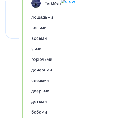
TorkMen
лошадьми
возьми
восьми
зьми
горючьми
дочерьми
слезьми
дверьми
детьми
бабами