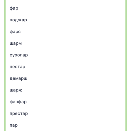
фар
поджар
фарс
шарм
сухопар
нестар
демарш
шарж
фанфар
престар
пар