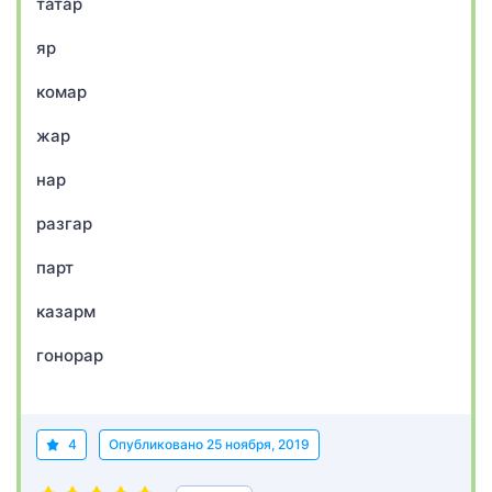
татар
яр
комар
жар
нар
разгар
парт
казарм
гонорар
4
Опубликовано
25 ноября, 2019