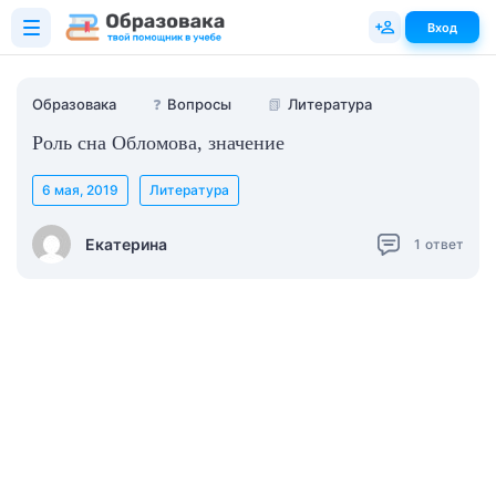
Вход
Образовака
❓
Вопросы
📗
Литература
Роль сна Обломова, значение
6 мая, 2019
Литература
Екатерина
1
ответ