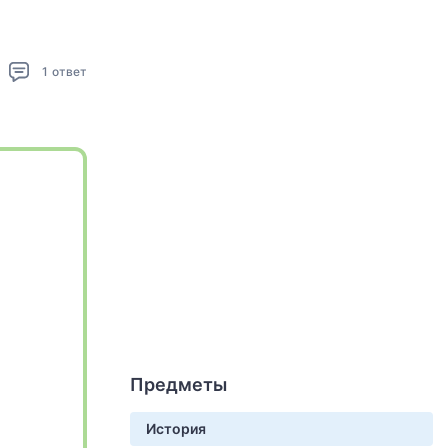
1
ответ
Предметы
История