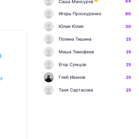
64
Саша Мансуров
Игорь Проскуренко
60
Юлия Юлия
30
Полина Тишина
25
Миша Тимофеев
25
)
Егор Сумцов
25
Глеб Иванов
25
ют
Таня Сартасова
25