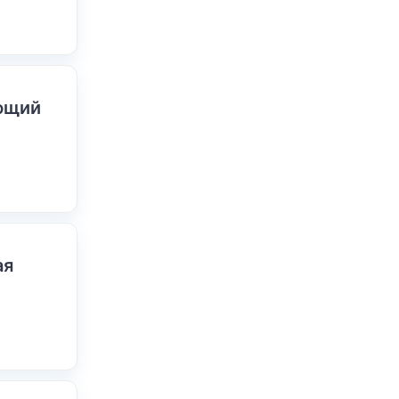
ающий
ая