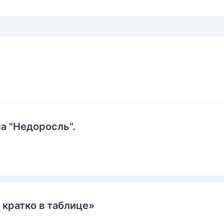
а "Недоросль".
 кратко в таблице»