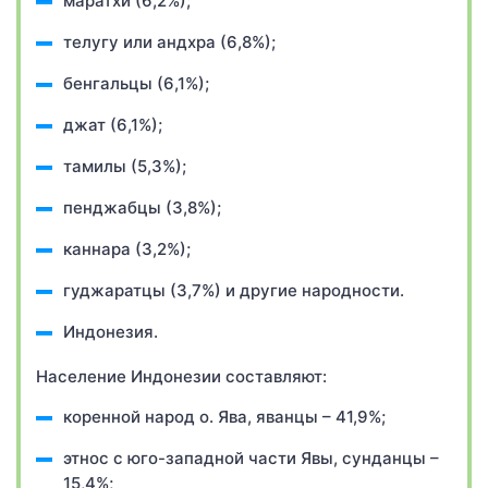
маратхи (6,2%);
телугу или андхра (6,8%);
бенгальцы (6,1%);
джат (6,1%);
тамилы (5,3%);
пенджабцы (3,8%);
каннара (3,2%);
гуджаратцы (3,7%) и другие народности.
Индонезия.
Население Индонезии составляют:
коренной народ о. Ява, яванцы – 41,9%;
этнос с юго-западной части Явы, сунданцы –
15,4%;