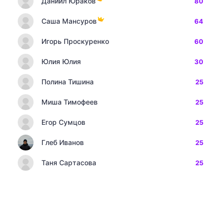
Даниил Юраков
80
Саша Мансуров
64
Игорь Проскуренко
60
Юлия Юлия
30
Полина Тишина
25
Миша Тимофеев
25
Егор Сумцов
25
Глеб Иванов
25
Таня Сартасова
25