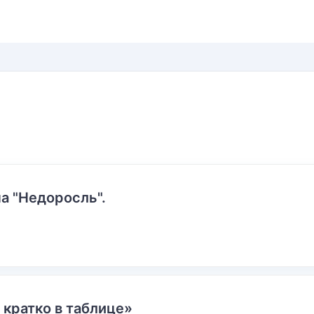
а "Недоросль".
 кратко в таблице»