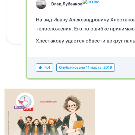
Влад Лубенков
На вид Ивану Александровичу Хлестаков
телосложения. Его по ошибке принимают
Хлестакову удается обвести вокруг паль
4.4
Опубликовано
11 марта, 2019