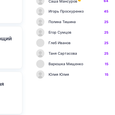
64
Саша Мансуров
Игорь Проскуренко
45
Полина Тишина
25
Егор Сумцов
25
ающий
Глеб Иванов
25
Таня Сартасова
25
Варюшка Мищенко
15
Юлия Юлия
15
ая