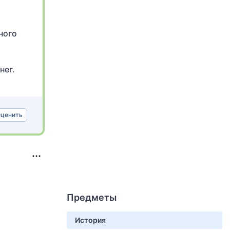
ного
нег.
ценить
Предметы
История