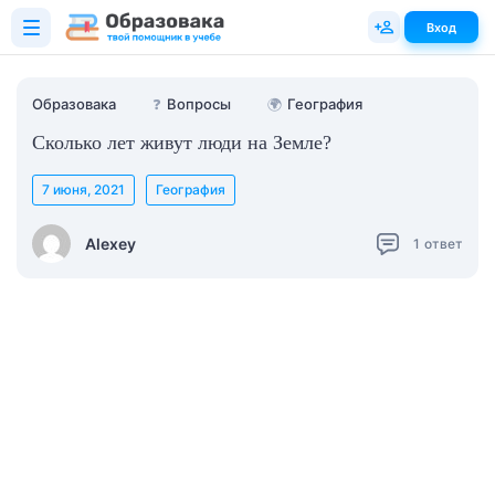
Вход
Образовака
❓
Вопросы
🌍
География
Сколько лет живут люди на Земле?
7 июня, 2021
География
Alexey
1
ответ