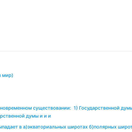
й мир)
дновременном существовании: 1) Государственной дум
рственной думы и и и
ыпадает в а)экваториальных широтах б)полярных широт