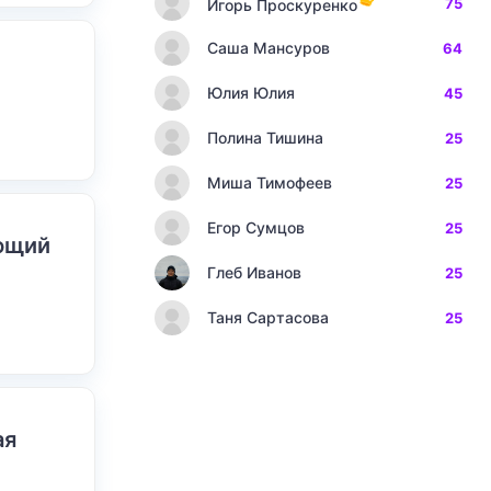
75
Игорь Проскуренко
Саша Мансуров
64
Юлия Юлия
45
Полина Тишина
25
Миша Тимофеев
25
Егор Сумцов
25
ающий
Глеб Иванов
25
Таня Сартасова
25
ая