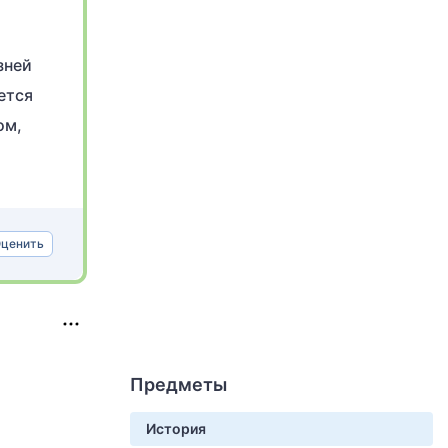
зней
ется
ом,
ценить
Предметы
История