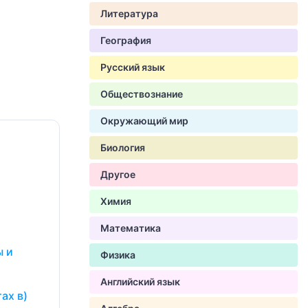
Литература
География
Русский язык
Обществознание
Окружающий мир
Биология
Другое
Химия
Математика
ы и
Физика
Английский язык
ах в)