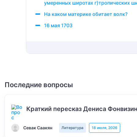
умеренных широтах г)тропических ши
На каком материке обитает волк?
16 мая 1703
Последние вопросы
Краткий пересказ Дениса Фонвизин
Севак Саакян
Литература
18 июля, 2026