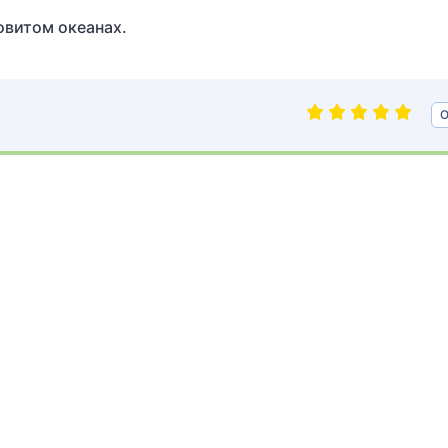
овитом океанах.
О