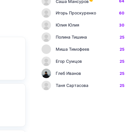
64
Саша Мансуров
Игорь Проскуренко
60
Юлия Юлия
30
Полина Тишина
25
Миша Тимофеев
25
Егор Сумцов
25
Глеб Иванов
25
Таня Сартасова
25