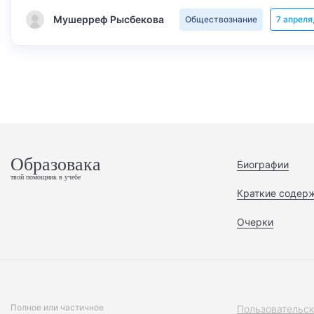
Мушерреф Рысбекова
Обществознание
7 апреля
Образовака
Биографии
твой помощник в учебе
Краткие содер
Очерки
Полное или частичное
Пользовательск