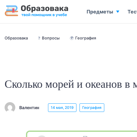
Предметы
Тес
Образовака
❓
Вопросы
🌍
География
Сколько морей и океанов в 
Валентин
14 мая, 2019
География