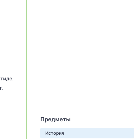
тиде.
т.
Предметы
История