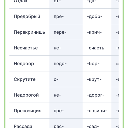
Отдаю
от-
-да-
-ю
Предобрый
пре-
-добр-
-ый
Перекричишь
пере-
-крич-
-ишь
Несчастье
не-
-счасть-
-е
Недобор
недо-
-бор-
▭
Скрутите
с-
-крут-
-ите
Недорогой
не-
-дорог-
-ой
Препозиция
пре-
-позици-
-я
Рассада
рас-
-сад-
-а