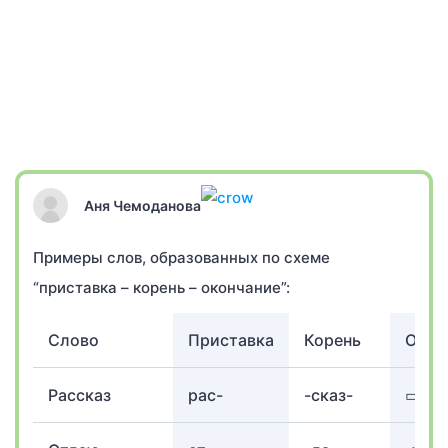
Аня Чемоданова
Примеры слов, образованных по схеме
“приставка – корень – окончание”:
Слово
Приставка
Корень
Окон
Рассказ
рас-
-сказ-
▭