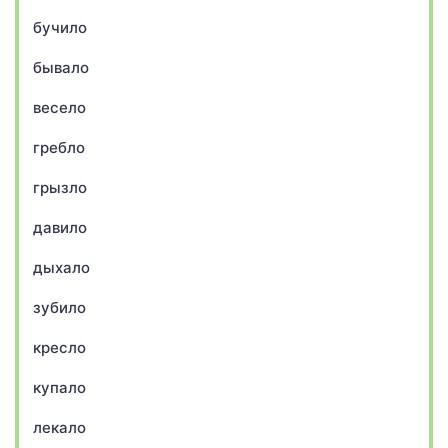
бучило
бывало
весело
гребло
грызло
давило
дыхало
зубило
кресло
купало
лекало