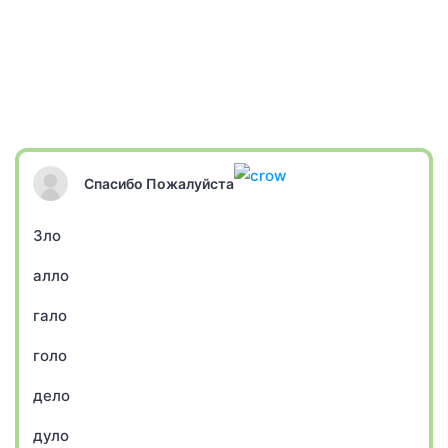
Спасибо Пожалуйста
Зло
алло
гало
голо
дело
дуло