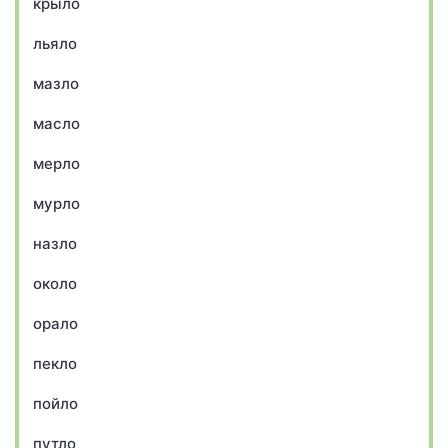
крыло
льяло
мазло
масло
мерло
мурло
назло
около
орало
пекло
пойло
путло