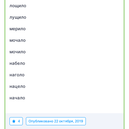
лощило
лущило
мерило
мочало
мочило
набело
наголо
нацело
начало
4
Опубликовано
22 октября, 2019