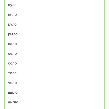
пуло
пяло
руло
рыло
сало
село
соло
тело
чело
шило
англо