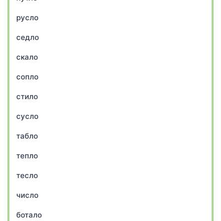
русло
седло
скало
сопло
стило
сусло
табло
тепло
тесло
число
ботало