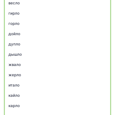
весло
гирло
горло
дойло
дупло
дышло
жвало
жерло
итало
кайло
карло