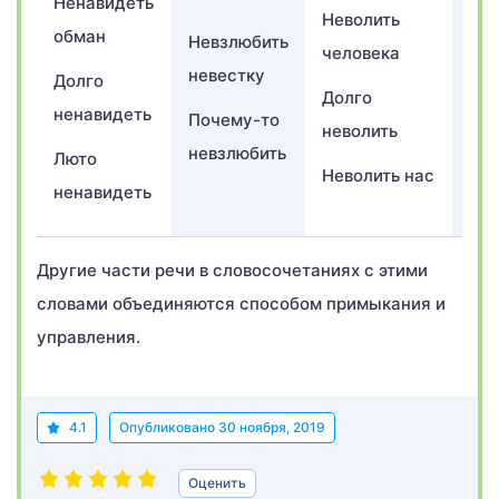
Ненавидеть
Неволить
обман
Невзлюбить
Си
человека
невестку
нег
Долго
Долго
ненавидеть
Почему-то
Дол
неволить
невзлюбить
нег
Люто
Неволить нас
ненавидеть
Другие части речи в словосочетаниях с этими
словами объединяются способом примыкания и
управления.
4.1
Опубликовано
30 ноября, 2019
Оценить