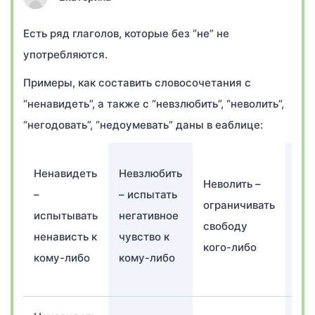
Есть ряд глаголов, которые без “не” не
употребляются.
Примеры, как составить словосочетания с
“ненавидеть”, а также с “невзлюбить”, “неволить”,
“негодовать”, “недоумевать” даны в еаблице:
Нег
Ненавидеть
Невзлюбить
Неволить –
–
–
– испытать
ограничивать
ис
испытывать
негативное
свободу
си
ненависть к
чувство к
кого-либо
чув
кому-либо
кому-либо
во