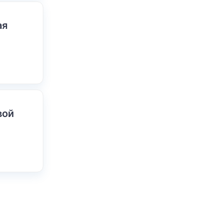
ая
вой