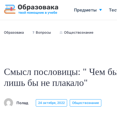
Предметы
Тес
Образовака
❓
Вопросы
⚖️
Обществознание
Смысл пословицы: " Чем бы
лишь бы не плакало"
Полад
24 октября, 2022
Обществознание