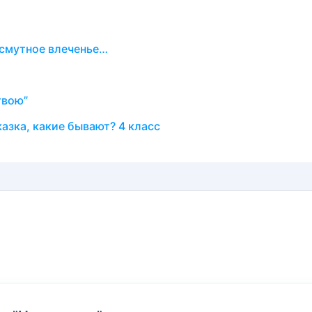
 смутное влеченье…
твою”
азка, какие бывают? 4 класс