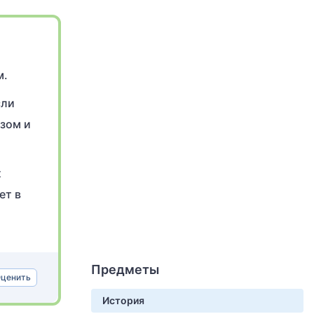
м.
сли
зом и
х
ет в
Предметы
ценить
История