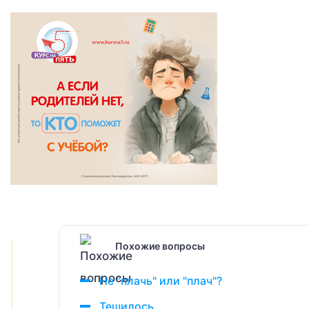
Похожие вопросы
Не "плачь" или "плач"?
Тешилось