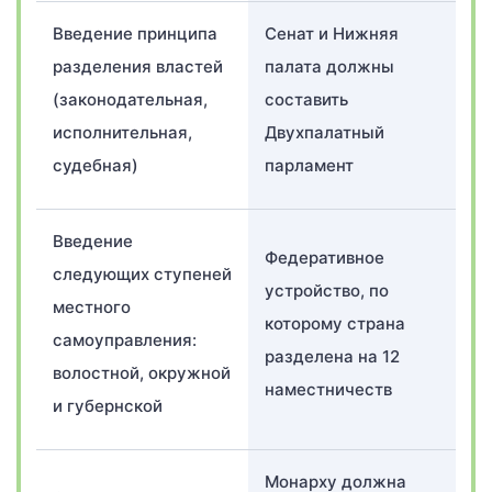
Введение принципа
Сенат и Нижняя
разделения властей
палата должны
(законодательная,
составить
исполнительная,
Двухпалатный
судебная)
парламент
Введение
Федеративное
следующих ступеней
устройство, по
местного
которому страна
самоуправления:
разделена на 12
волостной, окружной
наместничеств
и губернской
Монарху должна