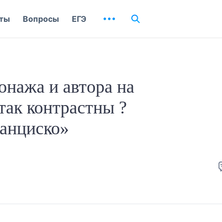
ты
Вопросы
ЕГЭ
онажа и автора на
так контрастны ?
ранциско»