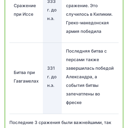
333
Сражение
сражение. Это
г. до
при Иссе
случилось в Киликии.
н.э.
Греко-македонская
армия победила
Последняя битва с
персами также
331
завершилась победой
Битва при
г. до
Александра, а
Гавгамелах
н.э.
события битвы
запечатлены во
фреске
Последние 3 сражения были важнейшими, так