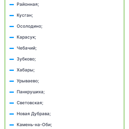
Районная;
Кусган;
Осолодино;
Карасук;
Чебачий;
Зубково;
Хабары;
Урываево;
Панкрушиха;
Световская;
Новая Дубрава;
Камень-на-Оби;