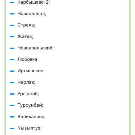
Карбышево-2;
Новоселецк;
Стрела;
Жатва;
Новоуральский;
Любовка;
Иртышское;
Черлак;
Урлютюб;
Турсунбай;
Валиханово;
Кызылтуз;