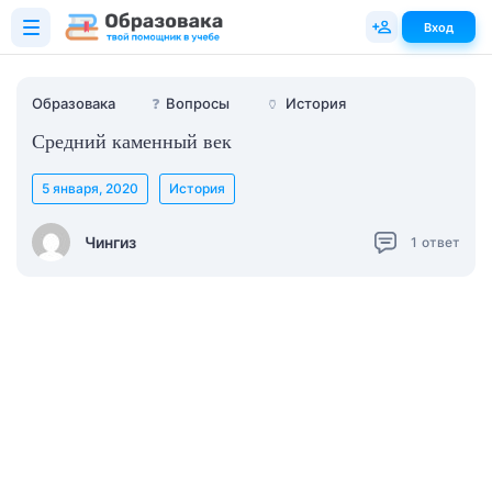
Вход
Образовака
❓
Вопросы
🏺
История
Средний каменный век
5 января, 2020
История
Чингиз
1
ответ