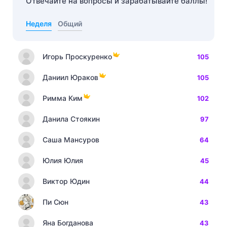
Отвечайте на вопросы и зарабатывайте баллы!
Неделя
Общий
Игорь Проскуренко
105
Даниил Юраков
105
Римма Ким
102
Данила Стоякин
97
Саша Мансуров
64
Юлия Юлия
45
Виктор Юдин
44
Пи Сюн
43
Яна Богданова
43