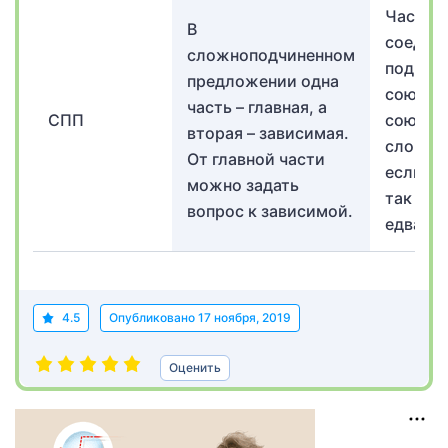
Части 
В
соедин
сложноподчиненном
подчин
предложении одна
союзам
часть – главная, а
СПП
союзны
вторая – зависимая.
словами
От главной части
если, к
можно задать
так что,
вопрос к зависимой.
едва).
4.5
Опубликовано
17 ноября, 2019
Оценить