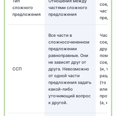
Тип
Отношения между
соедин
сложного
частями сложного
частей
предложения
предложения
предло
Все части в
Части 
сложносочиненном
соедине
предложении
другом
равноправные. Они
помощ
не зависят друг от
соедин
ССП
друга. Невозможно
(и, такж
от одной части
раздел
предложения задать
(то ли…
какой-либо
или), а
уточняющий вопрос
против
к другой.
(а, но) 