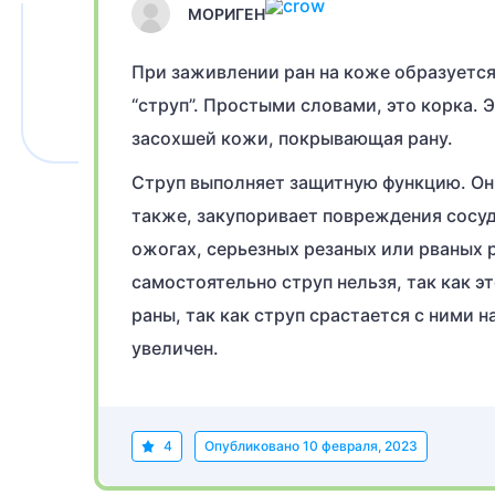
МОРИГЕН
При заживлении ран на коже образуется
“струп”. Простыми словами, это корка. 
засохшей кожи, покрывающая рану.
Струп выполняет защитную функцию. Он 
также, закупоривает повреждения сосу
ожогах, серьезных резаных или рваных 
самостоятельно струп нельзя, так как э
раны, так как струп срастается с ними н
увеличен.
4
Опубликовано
10 февраля, 2023