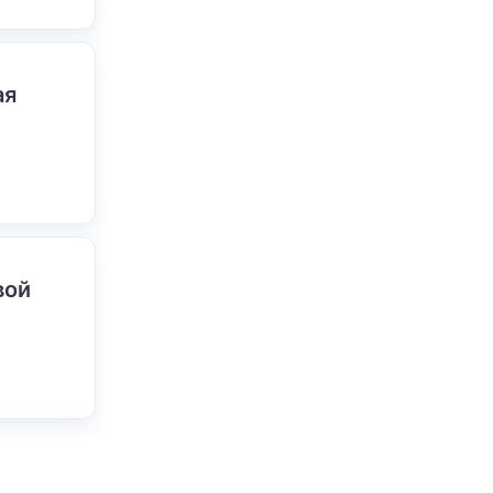
ая
вой