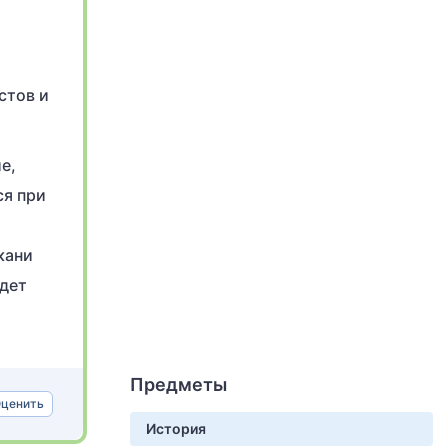
стов и
е,
ся при
кани
удет
Предметы
ценить
История