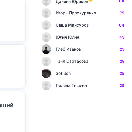
80
Даниил Юраков
Игорь Проскуренко
75
Саша Мансуров
64
Юлия Юлия
45
Глеб Иванов
25
Таня Сартасова
25
Sof Sch
25
Полина Тишина
25
ающий