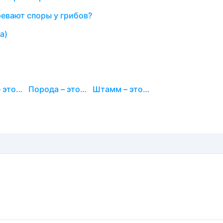
ревают споры у грибов?
а)
– это… Порода – это… Штамм – это…