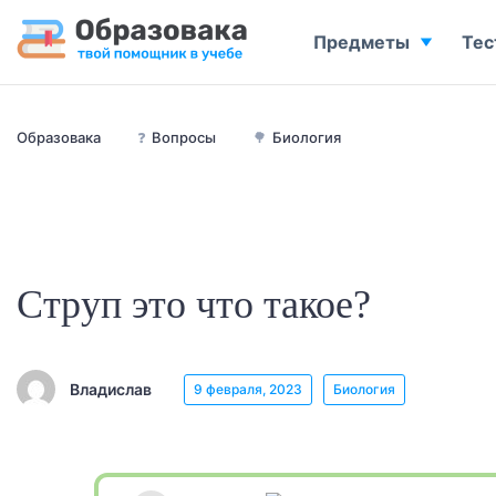
Предметы
Тес
Образовака
❓
Вопросы
🌳
Биология
Струп это что такое?
Владислав
9 февраля, 2023
Биология