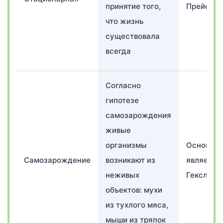
принятие того,
Прейер
что жизнь
существовала
всегда
Согласно
гипотезе
самозарождения
живые
организмы
Основоп
Самозарождение
возникают из
является
неживых
Гексли
объектов: мухи
из тухлого мяса,
мыши из тряпок