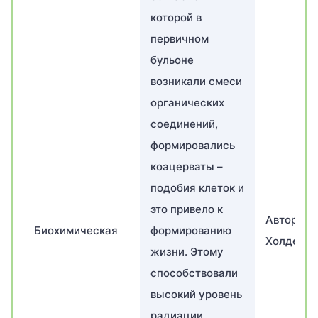
которой в
первичном
бульоне
возникали смеси
органических
соединений,
формировались
коацерваты –
подобия клеток и
это привело к
Авторы О
Биохимическая
формированию
Холдейн
жизни. Этому
способствовали
высокий уровень
радиации,