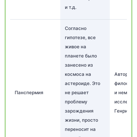
и т.д.
Согласно
гипотезе, все
живое на
планете было
занесено из
космоса на
Автором 
астероиде. Это
философ 
Панспермия
не решает
и немецк
проблему
исследов
зарождения
Генри Ри
жизни, просто
переносит на