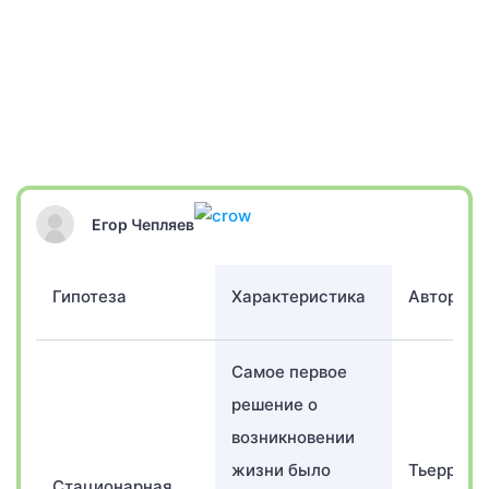
Егор Чепляев
Гипотеза
Характеристика
Авторы
Самое первое
решение о
возникновении
жизни было
Тьерри В
Стационарная