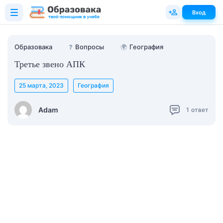
Вход
Образовака
❓
Вопросы
🌍
География
Третье звено АПК
25 марта, 2023
География
Adam
1
ответ