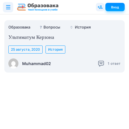
Вход
Образовака
❓
Вопросы
🏺
История
Ультиматум Керзона
25 августа, 2020
История
Muhammad02
1
ответ