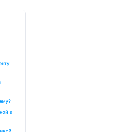
енту
й
чему?
ной в
тикой