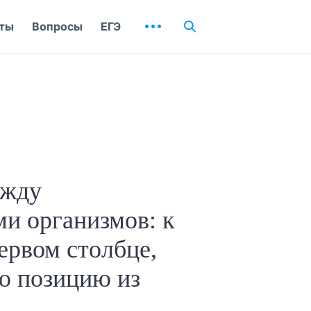
ты
Вопросы
ЕГЭ
ежду
ми организмов: к
ервом столбце,
ю позицию из