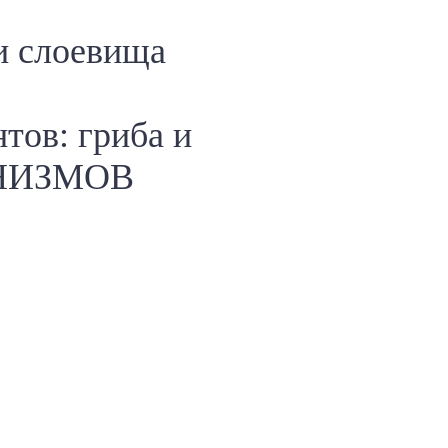
и слоевища
тов: гриба и
АНИЗМОВ