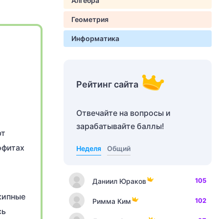
Алгебра
Геометрия
Информатика
Рейтинг сайта
Отвечайте на вопросы и
зарабатывайте баллы!
ют
офитах
Неделя
Общий
105
Даниил Юраков
кипные
102
Римма Ким
сь