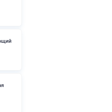
ающий
ая