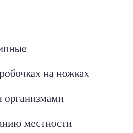
кипные
робочках на ножках
и организмами
анию местности