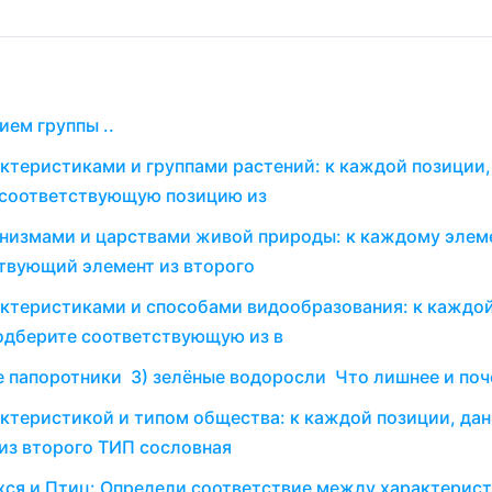
ем группы ..
ктеристиками и группами растений: к каждой позиции,
е соответствующую позицию из
анизмами и царствами живой природы: к каждому элем
твующий элемент из второго
актеристиками и способами видообразования: к каждо
подберите соответствующую из в
е папоротники 3) зелёные водоросли Что лишнее и по
ктеристикой и типом общества: к каждой позиции, дан
из второго ТИП сословная
я и Птиц: Определи соответствие между характерис