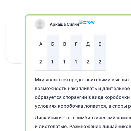
Аркаша Силин
А
Б
В
Г
Д
Е
2
1
1
1
2
2
Мхи являются представителями высших 
возможность накапливать и длительное 
образуется спорангий в виде коробочки
условиях коробочка лопается, а споры 
Лишайники – это симбиотическмй компл
и листоватые. Размножение лишайников