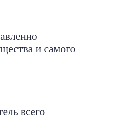
равленно
щества и самого
тель всего