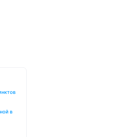
инктов
ной в