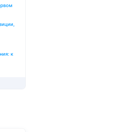
ервом
зиции,
ния: к