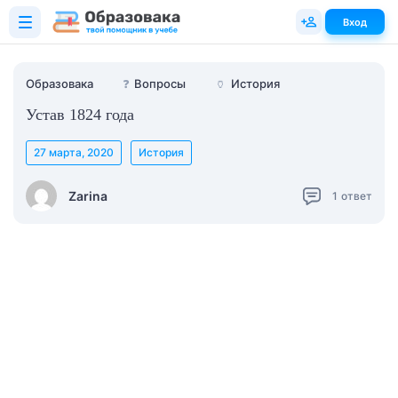
Вход
Образовака
❓
Вопросы
🏺
История
Устав 1824 года
27 марта, 2020
История
Zarina
1
ответ