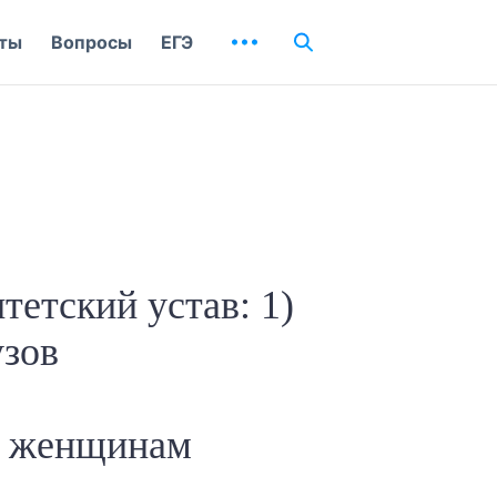
ты
Вопросы
ЕГЭ
тетский устав: 1)
узов
ах женщинам