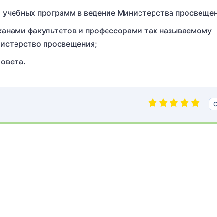
м учебных программ в ведение Министерства просвещен
еканами факультетов и профессорами так называемому
нистерство просвещения;
овета.
О