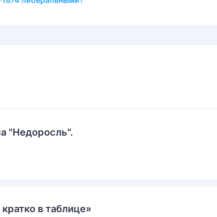
1-1874 либеральными?
а "Недоросль".
 кратко в таблице»