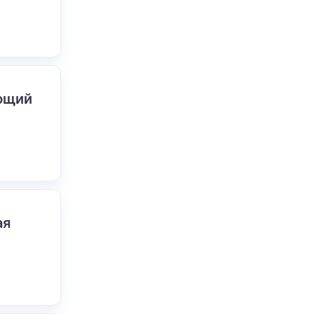
ающий
ая