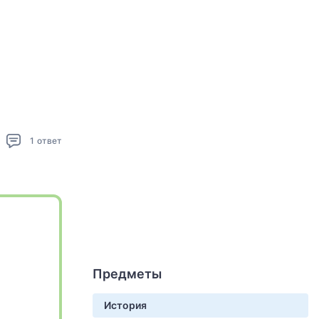
1
ответ
Предметы
История